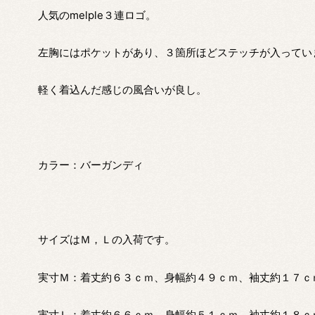
人気のmelple３連ロゴ。
左胸にはポケットがあり、３箇所ほどステッチが入ってい
軽く着込んだ感じの風合いが良し。
カラー：バーガンディ
サイズはＭ，Ｌの入荷です。
実寸Ｍ：着丈約６３ｃｍ、身幅約４９ｃｍ、袖丈約１７ｃ
実寸Ｌ：着丈約６６ｃｍ、身幅約５１ｃｍ、袖丈約１８ｃ