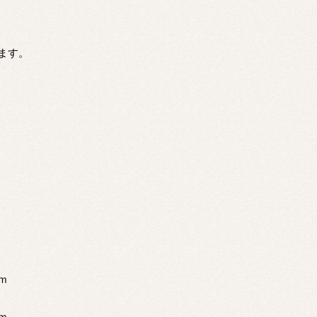
ます。
ｍ
ｍ