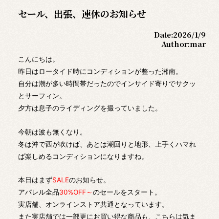
セール、出張、連休のお知らせ
Date:
2026/1/9
Author:
mar
こんにちは。
昨日はロータイド時にコンディションが整った湘南。
自分は潮が多い時間帯だったのでインサイド寄りでサクッ
とサーフィン。
夕方は息子のライディングを撮っていました。
今朝は波も無くなり。
冬は沖で西が吹けば、あとは潮回りと地形、上手くハマれ
ば楽しめるコンディションになりますね。
本日はまず
SALE
のお知らせ。
アパレル全品
30%OFF～
のセールをスタート。
実店舗、オンラインストア共通となっています。
また実店舗では一部更にお買い得な商品も、こちらは気ま