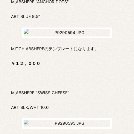
M,ABSHERE "ANCHOR DOTS"
ART BLUE 9.5"
MITCH ABSHEREのテンプレートになります。
￥１２，０００
M,ABSHERE "SWISS CHEESE"
ART BLK/WHT 10.0"