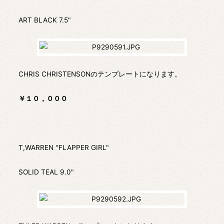
ART BLACK 7.5"
CHRIS CHRISTENSONのテンプレートになります。
￥１０，０００
T,WARREN "FLAPPER GIRL"
SOLID TEAL 9.0"