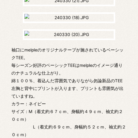
袖口にmelpleのオリジナルテープが施されているベーシッ
クTEE。
毎シーズン好評のベーシックTEEはmelpleのイメージ通り
のナチュラルな仕上がり。
綿１００％、着込んだ雰囲気でありながら勿論新品のTEE
左胸と背中にプリントが入ります、プリントも雰囲気が出
ていますね。
カラー：ネイビー
サイズ：M（着丈約６７ｃｍ、身幅約４９ｃｍ、袖丈約２
０ｃｍ）
L（着丈約６９ｃｍ、身幅約５２ｃｍ、袖丈約２
０ｃｍ）