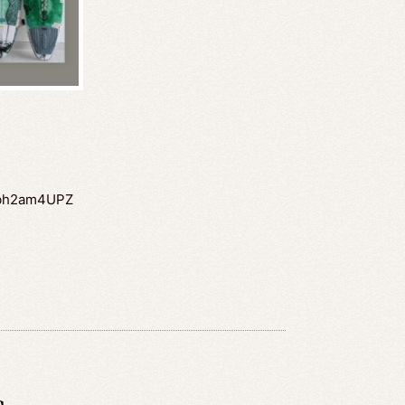
mFbh2am4UPZ