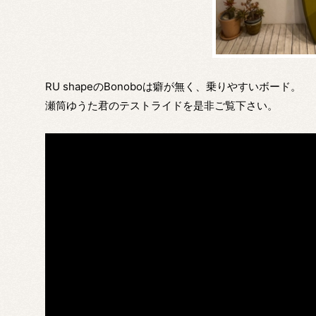
RU shapeのBonoboは癖が無く、乗りやすいボード。
瀬筒ゆうた君のテストライドを是非ご覧下さい。