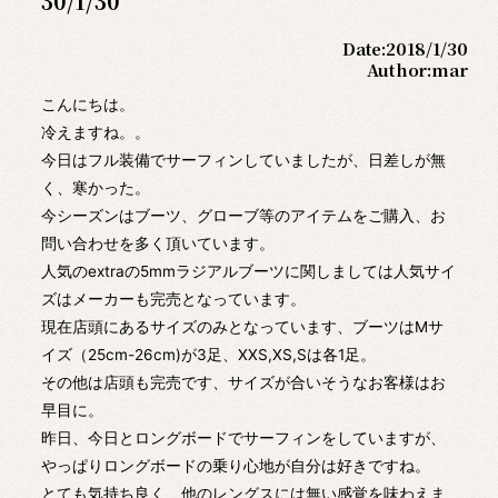
30/1/30
Date:
2018/1/30
Author:
mar
こんにちは。
冷えますね。。
今日はフル装備でサーフィンしていましたが、日差しが無
く、寒かった。
今シーズンはブーツ、グローブ等のアイテムをご購入、お
問い合わせを多く頂いています。
人気のextraの5mmラジアルブーツに関しましては人気サイ
ズはメーカーも完売となっています。
現在店頭にあるサイズのみとなっています、ブーツはMサ
イズ（25cm-26cm)が3足、XXS,XS,Sは各1足。
その他は店頭も完売です、サイズが合いそうなお客様はお
早目に。
昨日、今日とロングボードでサーフィンをしていますが、
やっぱりロングボードの乗り心地が自分は好きですね。
とても気持ち良く、他のレングスには無い感覚を味わえま