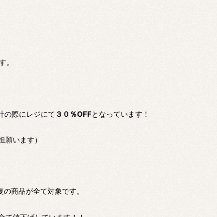
です。
計の際にレジにて
３０％OFF
となっています！
担願います）
のこの夏の商品が全て対象です。