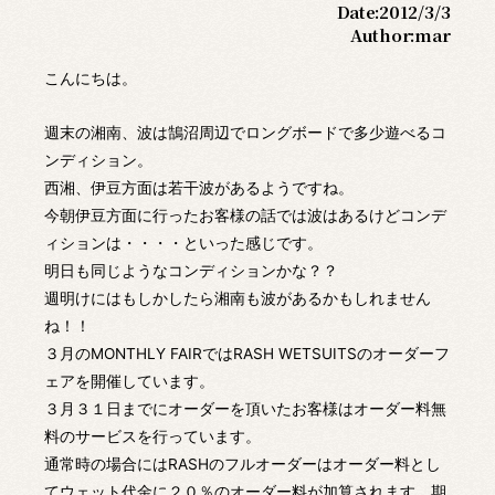
Date:
2012/3/3
Author:
mar
こんにちは。
週末の湘南、波は鵠沼周辺でロングボードで多少遊べるコ
ンディション。
西湘、伊豆方面は若干波があるようですね。
今朝伊豆方面に行ったお客様の話では波はあるけどコンデ
ィションは・・・・といった感じです。
明日も同じようなコンディションかな？？
週明けにはもしかしたら湘南も波があるかもしれません
ね！！
３月のMONTHLY FAIRではRASH WETSUITSのオーダーフ
ェアを開催しています。
３月３１日までにオーダーを頂いたお客様はオーダー料無
料のサービスを行っています。
通常時の場合にはRASHのフルオーダーはオーダー料とし
てウェット代金に２０％のオーダー料が加算されます、期