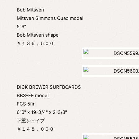
Bob Mitsven
Mitsven Simmons Quad model
5"6"
Bob Mitsven shape
￥１３６，５００
DICK BREWER SURFBOARDS
BBS-FF model
FCS 5fin
6"0" x 19-3/4" x 2-3/8"
下重シェイプ
￥１４８，０００