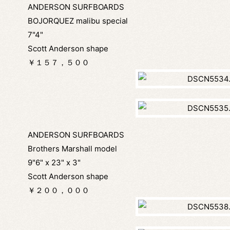
ANDERSON SURFBOARDS
BOJORQUEZ malibu special
7"4"
Scott Anderson shape
￥１５７，５００
ANDERSON SURFBOARDS
Brothers Marshall model
9"6" x 23" x 3"
Scott Anderson shape
￥２００，０００