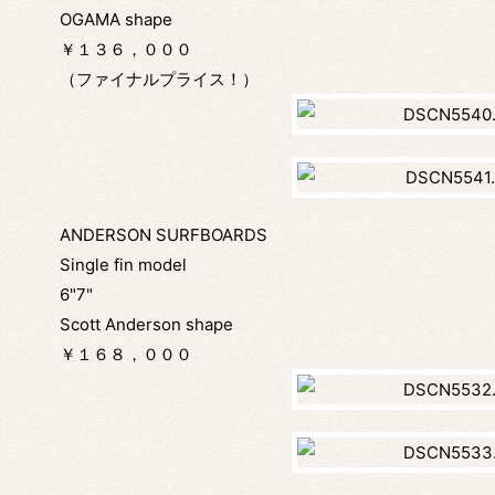
OGAMA shape
￥１３６，０００
（ファイナルプライス！）
ANDERSON SURFBOARDS
Single fin model
6"7"
Scott Anderson shape
￥１６８，０００