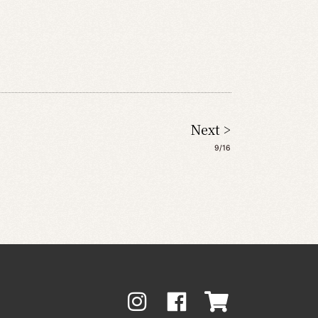
Next >
9/16