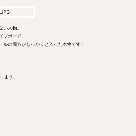
ない人物。
イプボード。
ールの両方がしっかりと入った本物です！
にします。