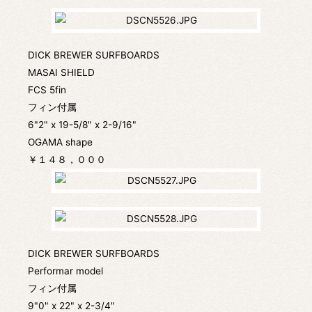
DICK BREWER SURFBOARDS
MASAI SHIELD
FCS 5fin
フィン付属
6"2" x 19-5/8" x 2-9/16"
OGAMA shape
￥１４８，０００
DICK BREWER SURFBOARDS
Performar model
フィン付属
9"0" x 22" x 2-3/4"