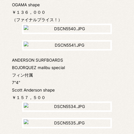
OGAMA shape
￥１３６，０００
（ファイナルプライス！）
ANDERSON SURFBOARDS
BOJORQUEZ malibu special
フィン付属
7"4"
Scott Anderson shape
￥１５７，５００