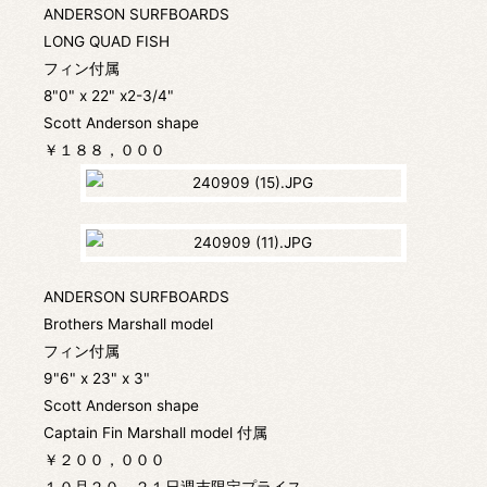
ANDERSON SURFBOARDS
LONG QUAD FISH
フィン付属
8"0" x 22" x2-3/4"
Scott Anderson shape
￥１８８，０００
ANDERSON SURFBOARDS
Brothers Marshall model
フィン付属
9"6" x 23" x 3"
Scott Anderson shape
Captain Fin Marshall model 付属
￥２００，０００