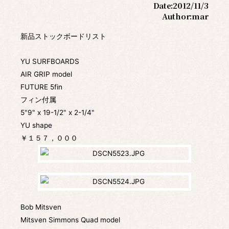
Date:
2012/11/3
Author:
mar
新品ストックボードリスト
YU SURFBOARDS
AIR GRIP model
FUTURE 5fin
フィン付属
5"9" x 19-1/2" x 2-1/4"
YU shape
￥１５７，０００
Bob Mitsven
Mitsven Simmons Quad model