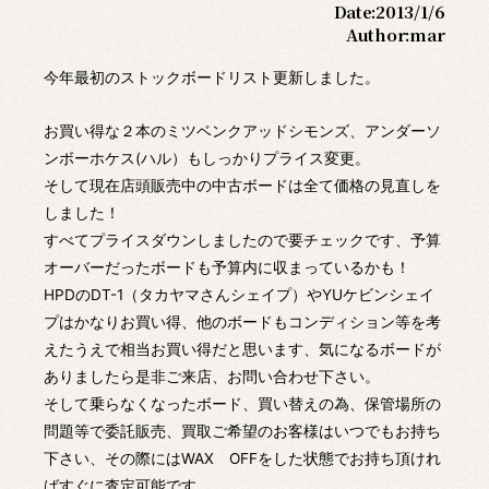
Date:
2013/1/6
Author:
mar
今年最初のストックボードリスト更新しました。
お買い得な２本のミツベンクアッドシモンズ、アンダーソ
ンボーホケス(ハル）もしっかりプライス変更。
そして現在店頭販売中の中古ボードは全て価格の見直しを
しました！
すべてプライスダウンしましたので要チェックです、予算
オーバーだったボードも予算内に収まっているかも！
HPDのDT-1（タカヤマさんシェイプ）やYUケビンシェイ
プはかなりお買い得、他のボードもコンディション等を考
えたうえで相当お買い得だと思います、気になるボードが
ありましたら是非ご来店、お問い合わせ下さい。
そして乗らなくなったボード、買い替えの為、保管場所の
問題等で委託販売、買取ご希望のお客様はいつでもお持ち
下さい、その際にはWAX OFFをした状態でお持ち頂けれ
ばすぐに査定可能です。