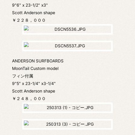
9"6" x 23-1/2" x3"
Scott Anderson shape
￥２２８，０００
ANDERSON SURFBOARDS
MoonTail Custom model
フィン付属
9"5" x 23-1/4" x3-1/4"
Scott Anderson shape
￥２４８，０００