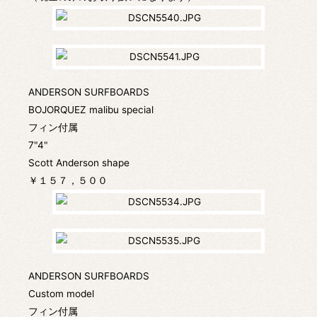
ANDERSON SURFBOARDS
BOJORQUEZ malibu special
フィン付属
7"4"
Scott Anderson shape
￥１５７，５００
ANDERSON SURFBOARDS
Custom model
フィン付属