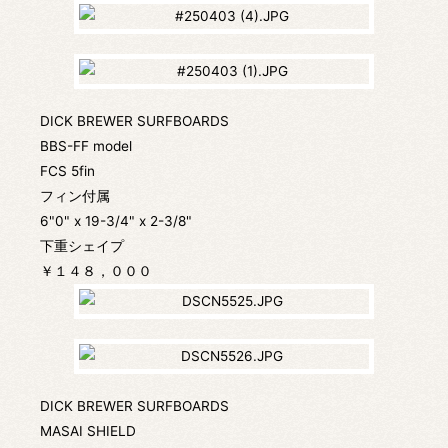
DICK BREWER SURFBOARDS
BBS-FF model
FCS 5fin
フィン付属
6"0" x 19-3/4" x 2-3/8"
下重シェイプ
￥１４８，０００
DICK BREWER SURFBOARDS
MASAI SHIELD