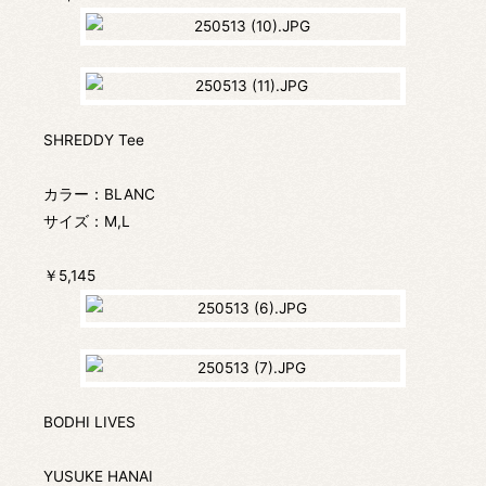
SHREDDY Tee
カラー：BLANC
サイズ：M,L
￥5,145
BODHI LIVES
YUSUKE HANAI