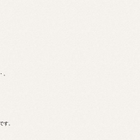
・。
トです。