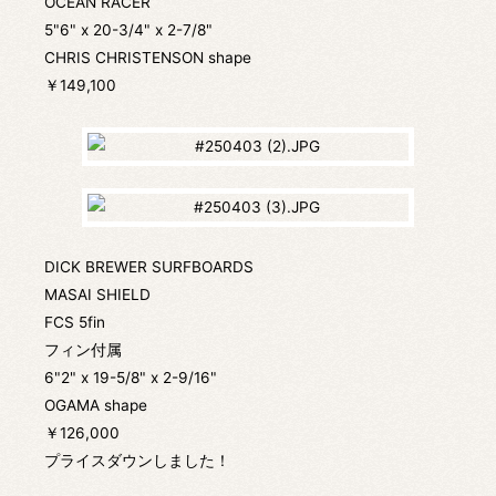
OCEAN RACER
5"6" x 20-3/4" x 2-7/8"
CHRIS CHRISTENSON shape
￥149,100
DICK BREWER SURFBOARDS
MASAI SHIELD
FCS 5fin
フィン付属
6"2" x 19-5/8" x 2-9/16"
OGAMA shape
￥126,000
プライスダウンしました！