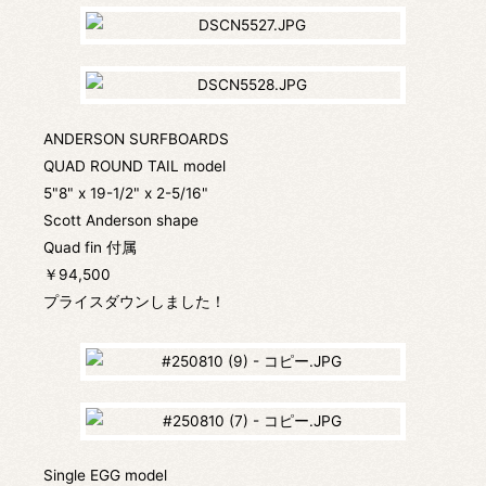
ANDERSON SURFBOARDS
QUAD ROUND TAIL model
5"8" x 19-1/2" x 2-5/16"
Scott Anderson shape
Quad fin 付属
￥94,500
プライスダウンしました！
Single EGG model