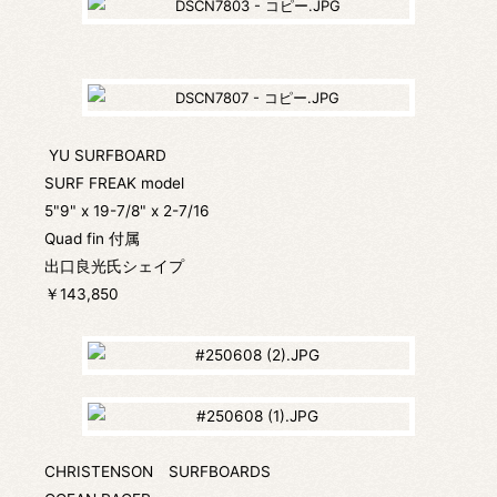
YU SURFBOARD
SURF FREAK model
5"9" x 19-7/8" x 2-7/16
Quad fin 付属
出口良光氏シェイプ
￥143,850
CHRISTENSON SURFBOARDS