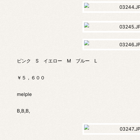
ピンク S イエロー M ブルー L
￥５，６００
melple
B,B,B,