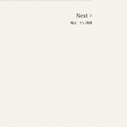
Next >
海は だい混雑