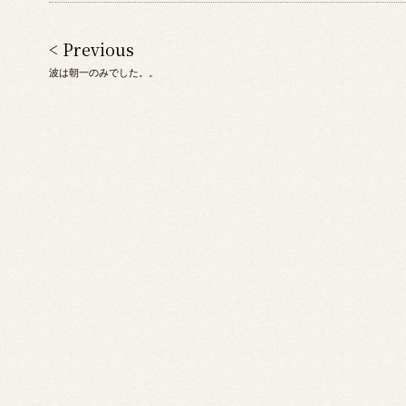
< Previous
波は朝一のみでした。。