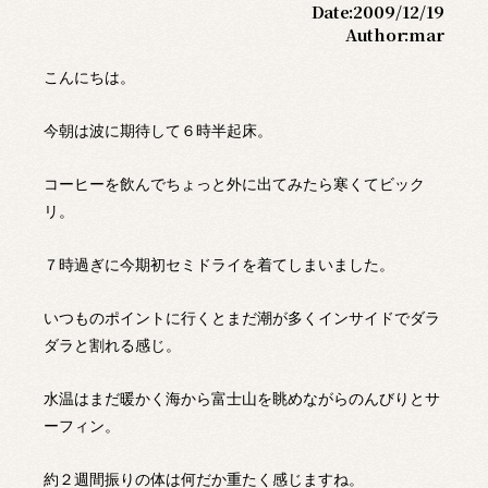
Date:
2009/12/19
Author:
mar
こんにちは。
今朝は波に期待して６時半起床。
コーヒーを飲んでちょっと外に出てみたら寒くてビック
リ。
７時過ぎに今期初セミドライを着てしまいました。
いつものポイントに行くとまだ潮が多くインサイドでダラ
ダラと割れる感じ。
水温はまだ暖かく海から富士山を眺めながらのんびりとサ
ーフィン。
約２週間振りの体は何だか重たく感じますね。