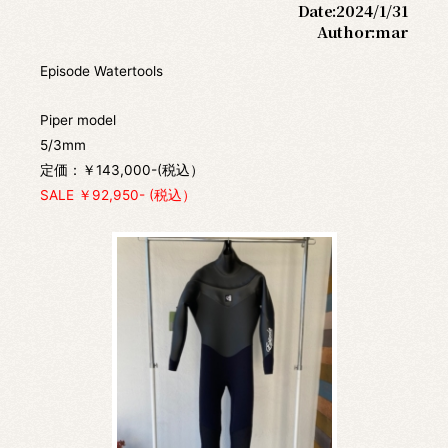
Date:
2024/1/31
Author:
mar
Episode Watertools
Piper model
5/3mm
定価：￥143,000-(税込）
SALE ￥92,950- (税込）