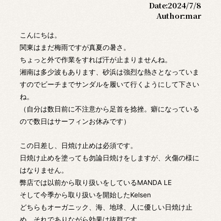
Date:
2024/7/8
Author:
mar
こんにちは。
関東はまだ梅雨ですが真夏の暑さ。
ちょっと外で作業をすれば汗が止まりませんね。
湘南は多少波もあります、砂浜は強烈な熱さとなっていま
すのでビーチまでサンダルを履いて行くようにして下さい
ね。
（自分は数日前に不注意から足首を捻挫。癖になっている
ので数日はサーフィンお休みです）
この日差し、日焼け止めは必須です。
日焼け止めを塗っても勿論日焼けをしますが、火傷の様に
はなりません。
弊店では以前から取り扱いをしているMANDA LE
そして今季から取り扱いを開始したKelsen
どちらもオーガニック、海、地球、人に優しい日焼け止
め、それでありながら効果は抜群です。