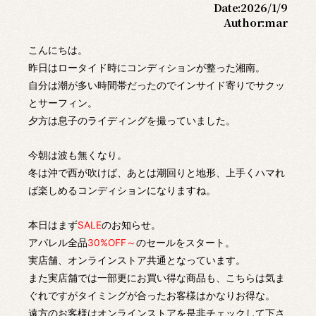
Date:
2026/1/9
Author:
mar
こんにちは。
昨日はロータイド時にコンディションが整った湘南。
自分は潮が多い時間帯だったのでインサイド寄りでサクッ
とサーフィン。
夕方は息子のライディングを撮っていました。
今朝は波も無くなり。
冬は沖で西が吹けば、あとは潮回りと地形、上手くハマれ
ば楽しめるコンディションになりますね。
本日はまず
SALE
のお知らせ。
アパレル全品
30%OFF～
のセールをスタート。
実店舗、オンラインストア共通となっています。
また実店舗では一部更にお買い得な商品も、こちらは気ま
ぐれですがタイミングが合ったお客様はかなりお得な。
遠方のお客様はオンラインストアを是非チェックして下さ