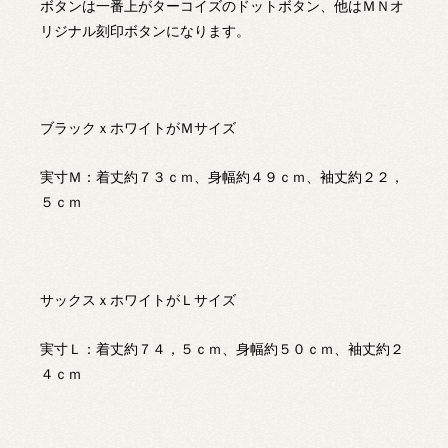
ボタンは一番上がターコイズのドットボタン、他はＭＮオ
リジナル刻印ボタンになります。
ブラックｘホワイトがＭサイズ
実寸Ｍ：着丈約７３ｃｍ、身幅約４９ｃｍ、袖丈約２２，
５ｃｍ
サックスｘホワイトがＬサイズ
実寸Ｌ：着丈約７４，５ｃｍ、身幅約５０ｃｍ、袖丈約２
４ｃｍ