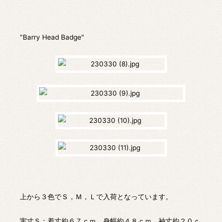
"Barry Head Badge"
上から３色でＳ，Ｍ，Ｌで入荷となっています。
実寸Ｓ：着丈約６７ｃｍ、身幅約４８ｃｍ、袖丈約２０ｃ