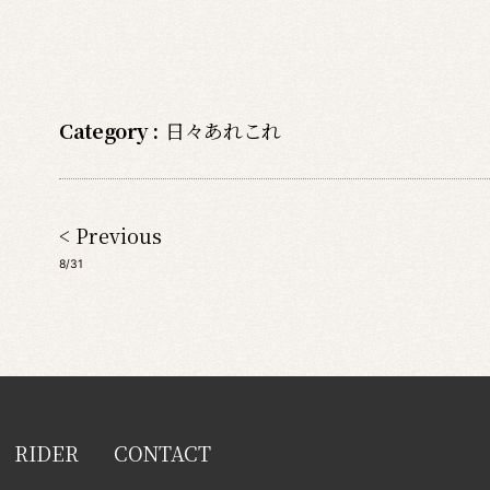
Category :
日々あれこれ
< Previous
8/31
RIDER
CONTACT